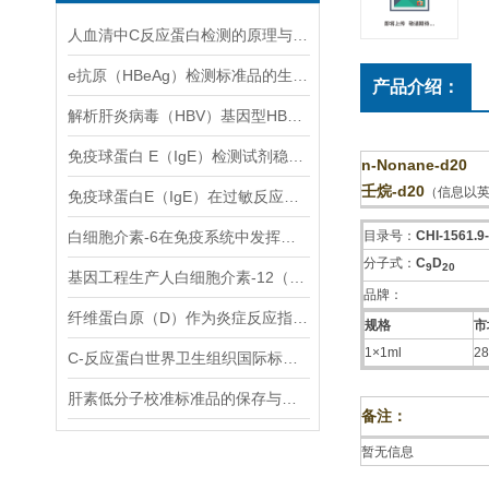
人血清中C反应蛋白检测的原理与技术解析
e抗原（HBeAg）检测标准品的生产工艺与质量管理体系
产品介绍：
解析肝炎病毒（HBV）基因型HBsAg检测组标准品在提高HBV基因型诊断精度中的关键作用
免疫球蛋白 E（IgE）检测试剂稳定性与质控技术研究
n-Nonane-d20
壬烷-d20
（信息以
免疫球蛋白E（IgE）在过敏反应中的关键作用
白细胞介素-6在免疫系统中发挥着重要的调节作用
目录号：
CHI-1561.9
分子式：
C
D
9
2
0
基因工程生产人白细胞介素-12（人，rDNA衍生）的昆虫病毒表达系统应用
品牌：
纤维蛋白原（D）作为炎症反应指标的研究
规格
市
1×1ml
28
C-反应蛋白世界卫生组织国际标准国际标准测量需要注意这几点
肝素低分子校准标准品的保存与处理方法
备注：
暂无信息