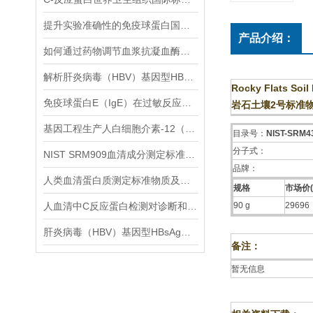
提升实验准确性的免疫球蛋白国际标准品选用指南
产品介绍：
如何通过药物调节血浆抗凝血酶水平？
解析肝炎病毒（HBV）基因型HBsAg检测组标准品在提高HBV基因型诊断精度中的关键作用
Rocky Flats Soil
免疫球蛋白E（IgE）在过敏反应中的关键作用
岩石土壤2号标准
基因工程生产人白细胞介素-12（人，rDNA衍生）的昆虫病毒表达系统应用
目录号：
NIST-SRM4
分子式：
NIST SRM909血清成分测定标准物质来源和制备
品牌：
人类血清蛋白质测定标准物质及其特性介绍
规格
市场价(
人血清中C反应蛋白检测对诊断和评估炎症性疾病有重要意义
90 g
29696
肝炎病毒（HBV）基因型HBsAg检测组标准品的制备方法和质量控制策略
备注：
暂无信息