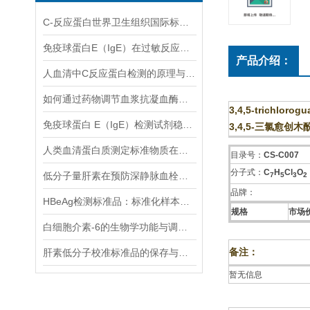
C-反应蛋白世界卫生组织国际标准国际标准测量需要注意这几点
免疫球蛋白E（IgE）在过敏反应中的关键作用
产品介绍：
人血清中C反应蛋白检测的原理与技术解析
如何通过药物调节血浆抗凝血酶水平？
3,4,5-trichlorogu
免疫球蛋白 E（IgE）检测试剂稳定性与质控技术研究
3,4,5-三氯愈创木
人类血清蛋白质测定标准物质在临床检测中的作用
目录号：
CS-C007
分子式：
C
H
Cl
O
低分子量肝素在预防深静脉血栓形成中的作用
7
5
3
2
品牌：
HBeAg检测标准品：标准化样本，优化HBeAg检测流程
规格
市场价
白细胞介素-6的生物学功能与调控机制
备注：
肝素低分子校准标准品的保存与处理方法
暂无信息