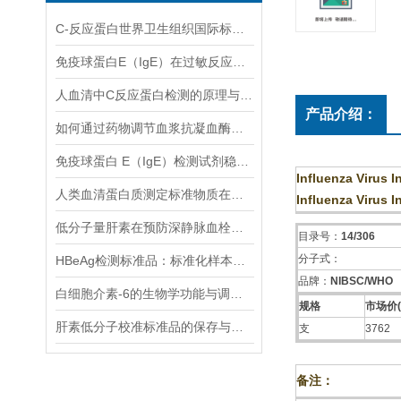
C-反应蛋白世界卫生组织国际标准国际标准测量需要注意这几点
免疫球蛋白E（IgE）在过敏反应中的关键作用
人血清中C反应蛋白检测的原理与技术解析
产品介绍：
如何通过药物调节血浆抗凝血酶水平？
免疫球蛋白 E（IgE）检测试剂稳定性与质控技术研究
Influenza Virus 
人类血清蛋白质测定标准物质在临床检测中的作用
Influenza Virus 
低分子量肝素在预防深静脉血栓形成中的作用
目录号：
14/306
分子式：
HBeAg检测标准品：标准化样本，优化HBeAg检测流程
品牌：
NIBSC/WHO
白细胞介素-6的生物学功能与调控机制
规格
市场价(
肝素低分子校准标准品的保存与处理方法
支
3762
备注：