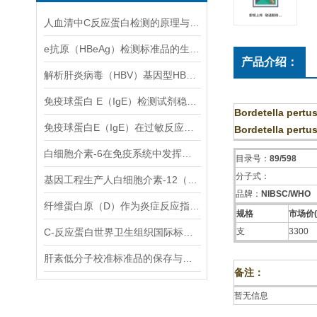
人血清中C反应蛋白检测的原理与技术解析
e抗原（HBeAg）检测标准品的生产工艺与质量管理体系
产品介绍：
解析肝炎病毒（HBV）基因型HBsAg检测组标准品在提高HBV基因型诊断精度中的关键作用
免疫球蛋白 E（IgE）检测试剂稳定性与质控技术研究
Bordetella pertus
免疫球蛋白E（IgE）在过敏反应中的关键作用
Bordetella pertus
白细胞介素-6在免疫系统中发挥着重要的调节作用
目录号：
89/598
分子式：
基因工程生产人白细胞介素-12（人，rDNA衍生）的昆虫病毒表达系统应用
品牌：
NIBSC/WHO
纤维蛋白原（D）作为炎症反应指标的研究
规格
市场价(
C-反应蛋白世界卫生组织国际标准国际标准测量需要注意这几点
支
3300
肝素低分子校准标准品的保存与处理方法
备注：
暂无信息