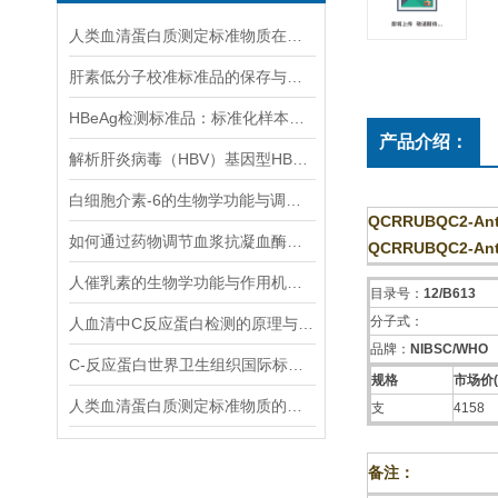
人类血清蛋白质测定标准物质在临床检测中的作用
肝素低分子校准标准品的保存与处理方法
HBeAg检测标准品：标准化样本，优化HBeAg检测流程
产品介绍：
解析肝炎病毒（HBV）基因型HBsAg检测组标准品在提高HBV基因型诊断精度中的关键作用
白细胞介素-6的生物学功能与调控机制
QCRRUBQC2-Anti-
如何通过药物调节血浆抗凝血酶水平？
QCRRUBQC2-Anti-
人催乳素的生物学功能与作用机制说明
目录号：
12/B613
分子式：
人血清中C反应蛋白检测的原理与技术解析
品牌：
NIBSC/WHO
C-反应蛋白世界卫生组织国际标准国际标准测量需要注意这几点
规格
市场价(
人类血清蛋白质测定标准物质的储存与使用规范说明
支
4158
备注：