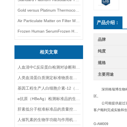
Gold versus Platinum Thermocouple Certified Thermometer� 金和铂热电偶温度计认证
Air Particulate Matter on Filter MediaAir Particulate Matter on Filter Media 空气颗粒物过滤介质
产品介绍：
Frozen Human SerumFrozen Human Serum 冻人血清标准物质
品牌
纯度
相关文章
规格
人血清中C反应蛋白检测对诊断和评估炎症性疾病有重要意义
主要用途
人类血清蛋白质测定标准物质在临床检测中的作用
基因工程生产人白细胞介素-12（人，rDNA衍生）的昆虫病毒表达系统应用
深圳格瑞博生物
区。
e抗原（HBeAg）检测标准品的生产工艺与质量管理体系
公司能提供超过
肝素低分子校准标准品的质量控制方法
客户顺利完成实验和
人催乳素的生物学功能与作用机制说明
G-AM009