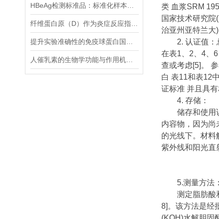
HBeAg检测标准品：标准化样本，优化HBeAg检测流程
类 血浆SRM 
国家技术研究院(N
纤维蛋白原（D）作为炎症反应指标的研究
治亚州亚特兰大
提升实验准确性的免疫球蛋白国际标准品选用指南
2. 认证值：
在表1、2、4、
人催乳素的生物学功能与作用机制说明
查或考虑[5]。
白 表11和表1
证标准 并且具
4. 存储：
储存和使用说明
内容物，因为尚未
的光线下。材料
紫外线和阳光直
5.测量方法
测定脂肪酸和总甘油
8]。该方法是经
(KOH)水解胆