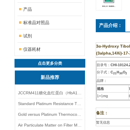
产品
标准品对照品
产品介绍：
试剂
3α-Hydroxy Tibo
仪器耗材
(3alpha,14Xi)-
点击更多分类
目录号：
CHI-10124.
分子式：
C
H
O
2
1
3
0
2
新品推荐
品牌：
规格
JCCRM411糖化血红蛋白（HbA1c）标准物质
1×1mg
Standard Platinum Resistance Thermometer Certified Thermometer� 标准铂电阻温度计认证的温度计
备注：
Gold versus Platinum Thermocouple Certified Thermometer� 金和铂热电偶温度计认证
暂无信息
Air Particulate Matter on Filter MediaAir Particulate Matter on Filter Media 空气颗粒物过滤介质