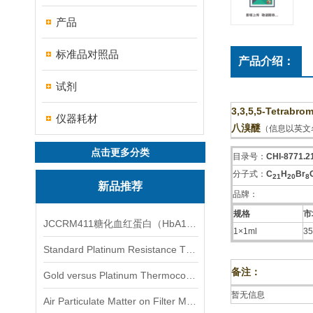
产品
标准品对照品
产品介绍：
试剂
3,3,5,5-Tetrabro
仪器耗材
八溴醚
（信息以英文
点击更多分类
目录号：
CHI-8771.2
分子式：
C
H
Br
2
1
2
0
8
新品推荐
品牌：
规格
市
JCCRM411糖化血红蛋白（HbA1c）标准物质
1×1ml
35
Standard Platinum Resistance Thermometer Certified Thermometer� 标准铂电阻温度计认证的温度计
备注：
Gold versus Platinum Thermocouple Certified Thermometer� 金和铂热电偶温度计认证
暂无信息
Air Particulate Matter on Filter MediaAir Particulate Matter on Filter Media 空气颗粒物过滤介质