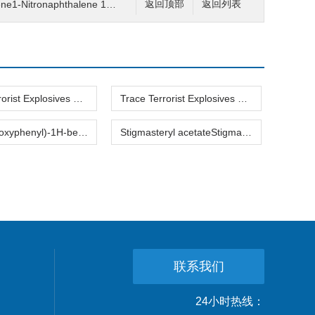
e1-Nitronaphthalene 1-硝基萘
返回顶部
返回列表
Trace Terrorist Explosives SimulantsTrace Terrorist Explosives Simulants 跟踪爆炸模拟的
Trace Terrorist Explosives SimulantsTrace Terrorist Explosives Simulants 跟踪爆炸模拟的2
2-(4-Hydroxyphenyl)-1H-benzimidazole2-(4-Hydroxyphenyl)-1H-benzimidazole 4-(1H-2-苯并咪唑)-
Stigmasteryl acetateStigmasteryl acetate 豆甾醇乙酸酯
联系我们
24小时热线：