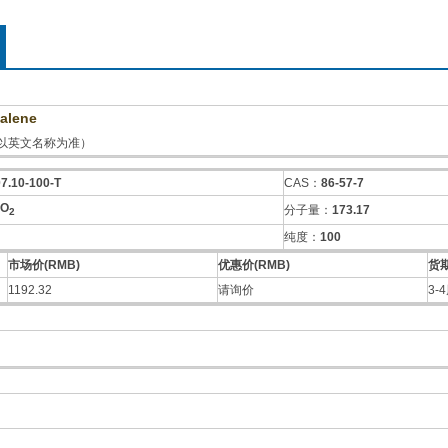
halene
以英文名称为准）
7.10-100-T
CAS：
86-57-7
O
分子量：
173.17
2
纯度：
100
市场价(RMB)
优惠价(RMB)
货
1192.32
请询价
3-
：