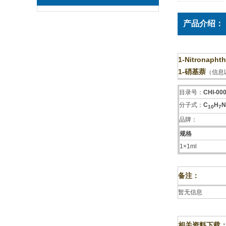
产品介绍：
1-Nitronapht
1-硝基萘
（信息
目录号：
CHI-000
分子式：
C
H
N
1
0
7
品牌：
规格
1×1ml
备注：
暂无信息
相关资料下载