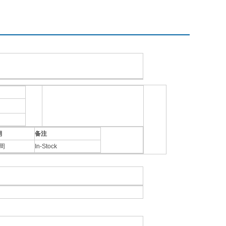
期
备注
4周
In-Stock