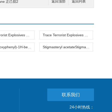
xane 正己烷2
返回顶部
返回列表
Trace Terrorist Explosives SimulantsTrace Terrorist Explosives Simulants 跟踪爆炸模拟的
Trace Terrorist Explosives SimulantsTrace Terrorist Explosives Simulants 跟踪爆炸模拟的2
2-(4-Hydroxyphenyl)-1H-benzimidazole2-(4-Hydroxyphenyl)-1H-benzimidazole 4-(1H-2-苯并咪唑)-
Stigmasteryl acetateStigmasteryl acetate 豆甾醇乙酸酯
联系我们
24小时热线：