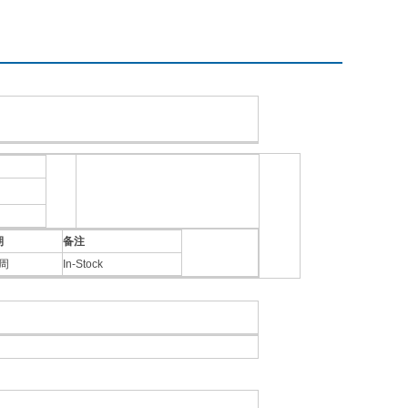
期
备注
4周
In-Stock