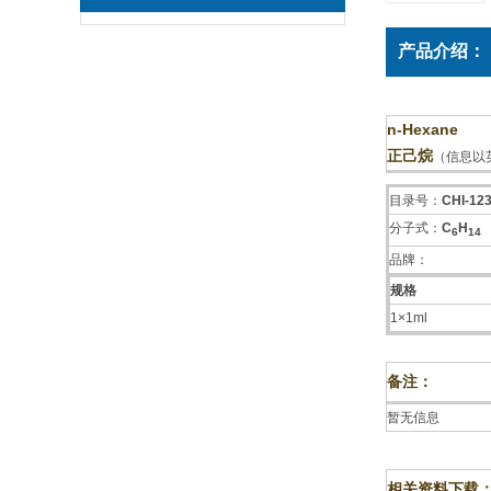
产品介绍：
n-Hexane
正己烷
（信息以
目录号：
CHI-12
分子式：
C
H
6
1
4
品牌：
规格
1×1ml
备注：
暂无信息
相关资料下载