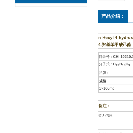
产品介绍：
n-Hexyl 4-hydro
4-羟基苯甲酸己酯
目录号：
CHI-10210
分子式：
C
H
O
1
3
1
8
3
品牌：
规格
1×100mg
备注：
暂无信息