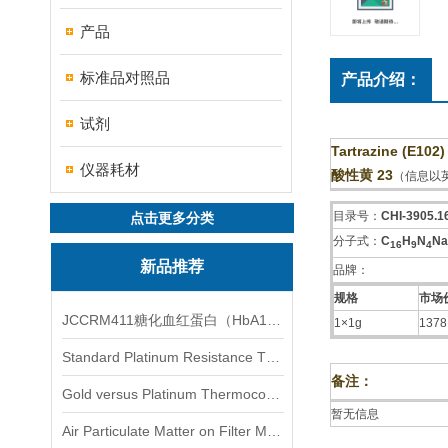
产品
标准品对照品
产品介绍：
试剂
Tartrazine (E102)
仪器耗材
酸性黄 23
（信息以
目录号：
CHI-3905.1
点击更多分类
分子式：
C
H
N
Na
1
6
9
4
新品推荐
品牌：
规格
市场价
JCCRM411糖化血红蛋白（HbA1c）标准物质
1×1g
1378
Standard Platinum Resistance Thermometer Certified Thermometer� 标准铂电阻温度计认证的温度计
备注：
Gold versus Platinum Thermocouple Certified Thermometer� 金和铂热电偶温度计认证
暂无信息
Air Particulate Matter on Filter MediaAir Particulate Matter on Filter Media 空气颗粒物过滤介质