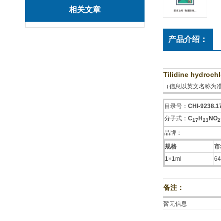
相关文章
产品介绍：
Tilidine hydrochl
（信息以英文名称为
目录号：
CHI-9238.1
分子式：
C
H
NO
1
7
2
3
2
品牌：
规格
市
1×1ml
64
备注：
暂无信息