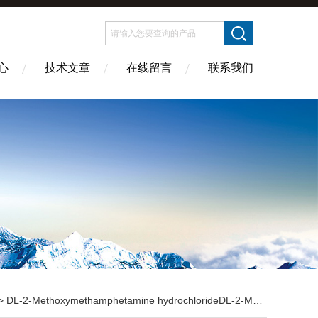
心
技术文章
在线留言
联系我们
-Methoxymethamphetamine hydrochlorideDL-2-Methoxymethamphetamine hydrochloride DL-2-Methoxymethamphetamine hydrochlor...