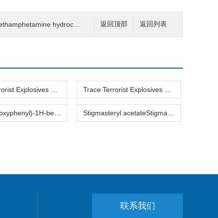
oxymethamphetamine hydrochloride DL-2-Methoxymethamphetamine hydrochloride
返回顶部
返回列表
Trace Terrorist Explosives SimulantsTrace Terrorist Explosives Simulants 跟踪爆炸模拟的
Trace Terrorist Explosives SimulantsTrace Terrorist Explosives Simulants 跟踪爆炸模拟的2
2-(4-Hydroxyphenyl)-1H-benzimidazole2-(4-Hydroxyphenyl)-1H-benzimidazole 4-(1H-2-苯并咪唑)-
Stigmasteryl acetateStigmasteryl acetate 豆甾醇乙酸酯
联系我们