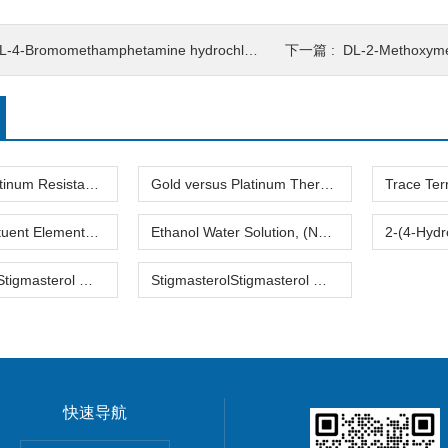
4-Bromomethamphetamine hydrochlorideDL-4-Bromomethamphetamine hydrochloride DL-4-溴丙胺盐酸盐
下一篇 :
DL-2-Methoxymethamphetamine hydrochlorideDL-2-Meth
Standard Platinum Resistance Thermometer Certified Thermometer� 标准铂电阻温度计认证的温度计
Gold versus Platinum Thermocouple Certified Thermometer� 金和铂热电偶温度计认证
Trace Constituent Elements in Blank FiltersTrace Constituent Elements in Blank Filters 跟踪在空白过滤器组成元素
Ethanol Water Solution, (Nominal Mass Fraction 6 %) 乙醇水溶液(名义质量分数6%)
StigmasterolStigmasterol 豆固醇
StigmasterolStigmasterol 豆固醇2
快速导航