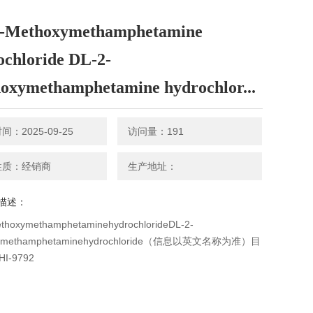
-Methoxymethamphetamine
ochloride DL-2-
oxymethamphetamine hydrochlor...
：2025-09-25
访问量：191
性质：经销商
生产地址：
描述：
thoxymethamphetaminehydrochlorideDL-2-
xymethamphetaminehydrochloride（信息以英文名称为准）目
I-9792