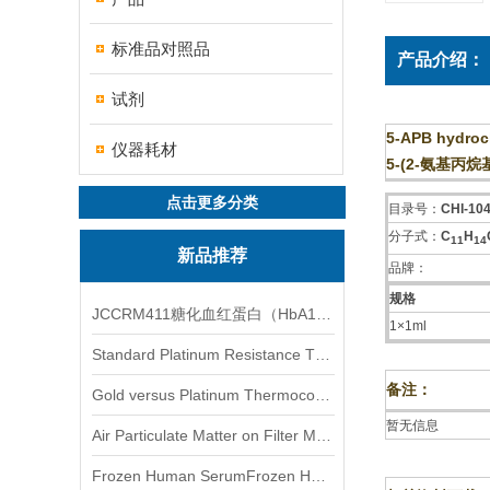
标准品对照品
产品介绍：
试剂
5-APB hydroc
仪器耗材
5-(2-氨基丙
点击更多分类
目录号：
CHI-10
分子式：
C
H
1
1
1
4
新品推荐
品牌：
规格
JCCRM411糖化血红蛋白（HbA1c）标准物质
1×1ml
Standard Platinum Resistance Thermometer Certified Thermometer� 标准铂电阻温度计认证的温度计
备注：
Gold versus Platinum Thermocouple Certified Thermometer� 金和铂热电偶温度计认证
暂无信息
Air Particulate Matter on Filter MediaAir Particulate Matter on Filter Media 空气颗粒物过滤介质
Frozen Human SerumFrozen Human Serum 冻人血清标准物质