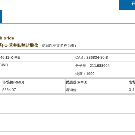
hloride
烷基)-1-苯并呋喃盐酸盐
（信息以英文名称为准）
440.11-K-ME
CAS：
286834-80-8
ClNO
分子量：
211.688004
纯度：
1000
市场价(RMB)
优惠价(RMB)
货
5384.07
请询价
3-