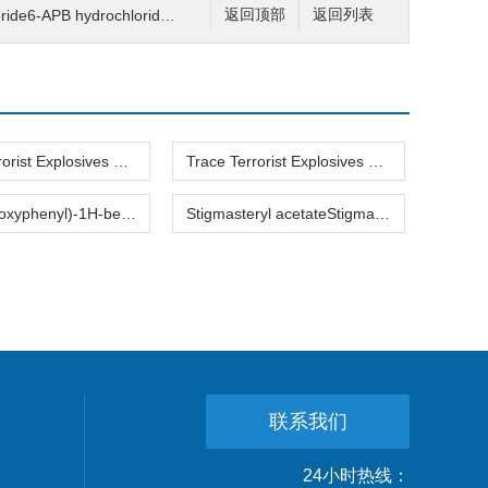
e6-APB hydrochloride 6-APB
返回顶部
返回列表
Trace Terrorist Explosives SimulantsTrace Terrorist Explosives Simulants 跟踪爆炸模拟的
Trace Terrorist Explosives SimulantsTrace Terrorist Explosives Simulants 跟踪爆炸模拟的2
2-(4-Hydroxyphenyl)-1H-benzimidazole2-(4-Hydroxyphenyl)-1H-benzimidazole 4-(1H-2-苯并咪唑)-
Stigmasteryl acetateStigmasteryl acetate 豆甾醇乙酸酯
联系我们
24小时热线：