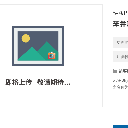
5-AP
苯并
更新时间
厂商
简要
5-APB
文名称为