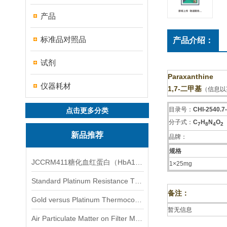
产品
标准品对照品
产品介绍：
试剂
Paraxanthine
仪器耗材
1,7-二甲基
（信息以
目录号：
CHI-2540.7
点击更多分类
分子式：
C
H
N
O
7
8
4
2
新品推荐
品牌：
规格
JCCRM411糖化血红蛋白（HbA1c）标准物质
1×25mg
Standard Platinum Resistance Thermometer Certified Thermometer� 标准铂电阻温度计认证的温度计
备注：
Gold versus Platinum Thermocouple Certified Thermometer� 金和铂热电偶温度计认证
暂无信息
Air Particulate Matter on Filter MediaAir Particulate Matter on Filter Media 空气颗粒物过滤介质