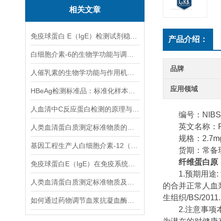
相关文章
免疫球蛋白 E（IgE）检测试剂稳定性与质控技术研究
产品介绍：
白细胞介素-6的生物学功能与调控机制
品牌
人催乳素的生物学功能与作用机制说明
应用领域
HBeAg检测标准品：标准化样本，优化HBeAg检测流程
人血清中C反应蛋白检测的原理与技术解析
编号：NIBSC
英文名称：Fibrinog
人类血清蛋白质测定标准物质的储存与使用规范说明
规格：2.7mg
基因工程生产人白细胞介素-12（人，rDNA衍生）的昆虫病毒表达系统应用
货期：常备
纤维蛋白原
免疫球蛋白E（IgE）在免疫系统中的功能解析
1.预期用途: 
人类血清蛋白质测定标准物质及其特性介绍
的合并正常人血
生组织/BS/2
如何通过药物调节血浆抗凝血酶水平？
2.注意事项本