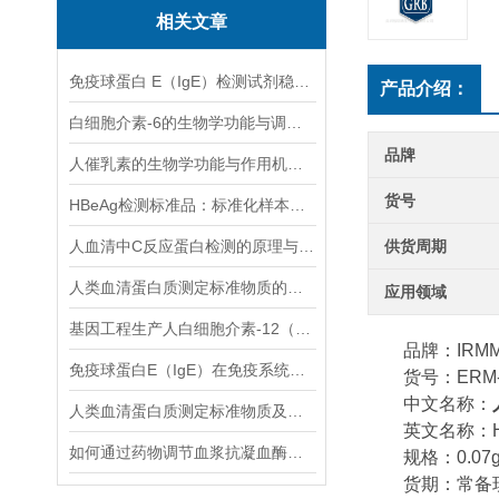
相关文章
免疫球蛋白 E（IgE）检测试剂稳定性与质控技术研究
产品介绍：
白细胞介素-6的生物学功能与调控机制
品牌
人催乳素的生物学功能与作用机制说明
货号
HBeAg检测标准品：标准化样本，优化HBeAg检测流程
人血清中C反应蛋白检测的原理与技术解析
供货周期
人类血清蛋白质测定标准物质的储存与使用规范说明
应用领域
基因工程生产人白细胞介素-12（人，rDNA衍生）的昆虫病毒表达系统应用
品牌：IRM
免疫球蛋白E（IgE）在免疫系统中的功能解析
货号：ERM-DA
中文名称：
人类血清蛋白质测定标准物质及其特性介绍
英文名称：HUMA
如何通过药物调节血浆抗凝血酶水平？
规格：0.07g
货期：常备