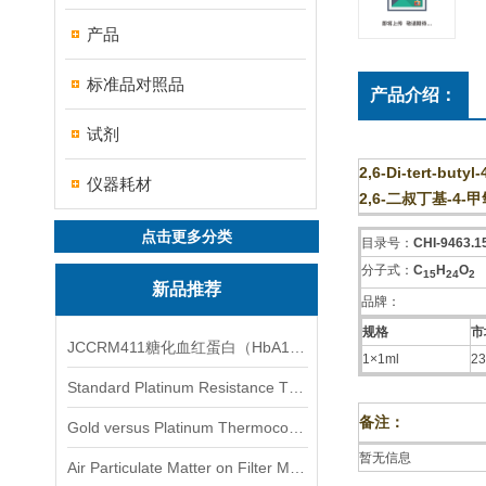
产品
标准品对照品
产品介绍：
试剂
2,6-Di-tert-buty
仪器耗材
2,6-二叔丁基-4-
点击更多分类
目录号：
CHI-9463.1
分子式：
C
H
O
1
5
2
4
2
新品推荐
品牌：
规格
市
JCCRM411糖化血红蛋白（HbA1c）标准物质
1×1ml
23
Standard Platinum Resistance Thermometer Certified Thermometer� 标准铂电阻温度计认证的温度计
备注：
Gold versus Platinum Thermocouple Certified Thermometer� 金和铂热电偶温度计认证
暂无信息
Air Particulate Matter on Filter MediaAir Particulate Matter on Filter Media 空气颗粒物过滤介质