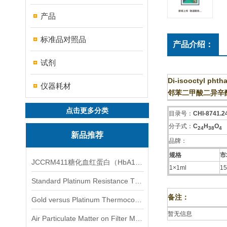
产品
标准品对照品
产品介绍：
试剂
Di-isooctyl phtha
仪器耗材
邻苯二甲酸二异辛
点击更多分类
目录号：
CHI-8741.2
分子式：
C
H
O
2
4
3
8
4
新品推荐
品牌：
规格
市
JCCRM411糖化血红蛋白（HbA1c）标准物质
1×1ml
15
Standard Platinum Resistance Thermometer Certified Thermometer� 标准铂电阻温度计认证的温度计
备注：
Gold versus Platinum Thermocouple Certified Thermometer� 金和铂热电偶温度计认证
暂无信息
Air Particulate Matter on Filter MediaAir Particulate Matter on Filter Media 空气颗粒物过滤介质