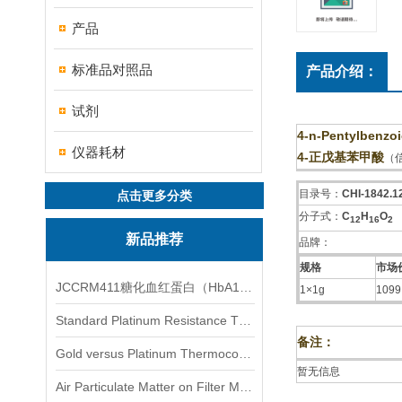
产品
标准品对照品
产品介绍：
试剂
4-n-Pentylbenzoi
仪器耗材
4-正戊基苯甲酸
（
目录号：
CHI-1842.1
点击更多分类
分子式：
C
H
O
1
2
1
6
2
新品推荐
品牌：
规格
市场价
JCCRM411糖化血红蛋白（HbA1c）标准物质
1×1g
1099
Standard Platinum Resistance Thermometer Certified Thermometer� 标准铂电阻温度计认证的温度计
备注：
Gold versus Platinum Thermocouple Certified Thermometer� 金和铂热电偶温度计认证
暂无信息
Air Particulate Matter on Filter MediaAir Particulate Matter on Filter Media 空气颗粒物过滤介质