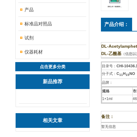
产品
标准品对照品
产品介绍：
试剂
DL-Acetylamphe
仪器耗材
DL-乙酰基
（信息以
目录号：
CHI-10436.
点击更多分类
分子式：
C
H
NO
1
1
1
5
新品推荐
品牌：
规格
市
1×1ml
46
备注：
相关文章
暂无信息